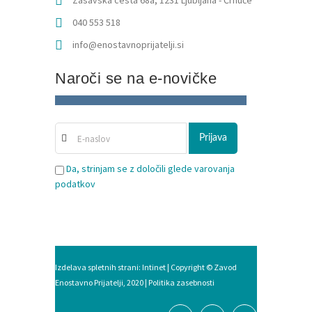
Zasavska cesta 68a, 1231 Ljubljana - Črnuče
040 553 518
info@enostavnoprijatelji.si
Naroči se na e-novičke
Da, strinjam se z določili glede varovanja
podatkov
Izdelava spletnih strani:
Intinet
| Copyright © Zavod
Enostavno Prijatelji, 2020 |
Politika zasebnosti