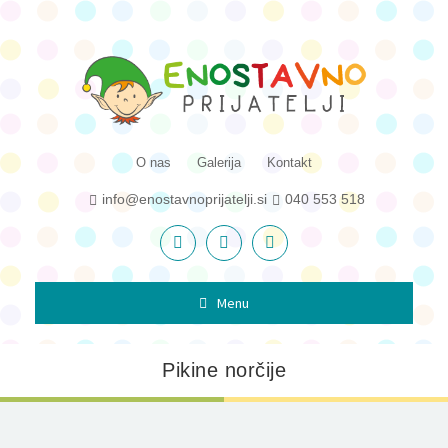
O nas
Galerija
Kontakt
info@enostavnoprijatelji.si
040 553 518
Menu
Pikine norčije