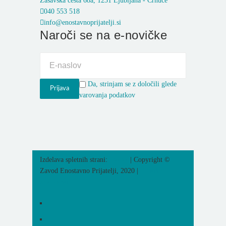
Zasavska cesta 68a, 1231 Ljubljana - Črnuče
040 553 518
info@enostavnoprijatelji.si
Naroči se na e-novičke
Da, strinjam se z določili glede
varovanja podatkov
Izdelava spletnih strani:
Intinet
| Copyright ©
Zavod Enostavno Prijatelji, 2020 |
Politika
zasebnosti